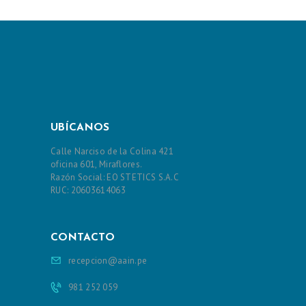
I
O
S
E
R
V
UBÍCANOS
I
Calle Narciso de la Colina 421
C
oficina 601, Miraflores.
Razón Social: EO STETICS S.A.C
I
RUC: 20603614063
O
S
CONTACTO
B
recepcion@aain.pe
E
981 252 059
N